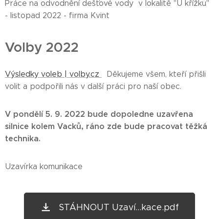
Práce na odvodnění dešťové vody v lokalitě "U křížku"
- listopad 2022 - firma Kvint
Volby 2022
Výsledky voleb | volby.cz
Děkujeme všem, kteří přišli
volit a podpořili nás v další práci pro naší obec.
V pondělí 5. 9. 2022 bude dopoledne uzavřena
silnice kolem Vacků, ráno zde bude pracovat těžká
technika.
Uzavírka komunikace
STÁHNOUT Uzaví...kace.pdf