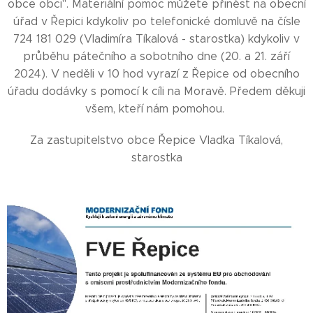
obce obci". Materiální pomoc můžete přinést na obecní
úřad v Řepici kdykoliv po telefonické domluvě na čísle
724 181 029 (Vladimíra Tíkalová - starostka) kdykoliv v
průběhu pátečního a sobotního dne (20. a 21. září
2024). V neděli v 10 hod vyrazí z Řepice od obecního
úřadu dodávky s pomocí k cíli na Moravě. Předem děkuji
všem, kteří nám pomohou.
Za zastupitelstvo obce Řepice Vlaďka Tíkalová,
starostka