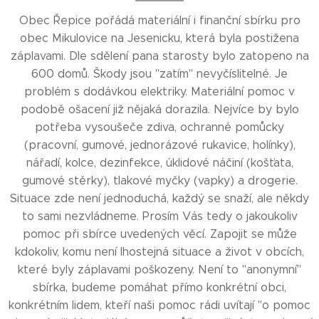
Obec Řepice pořádá materiální i finanční sbírku pro
obec Mikulovice na Jesenicku, která byla postižena
záplavami. Dle sdělení pana starosty bylo zatopeno na
600 domů. Škody jsou "zatím" nevyčíslitelné. Je
problém s dodávkou elektriky. Materiální pomoc v
podobě ošacení již nějaká dorazila. Nejvíce by bylo
potřeba vysoušeče zdiva, ochranné pomůcky
(pracovní, gumové, jednorázové rukavice, holínky),
nářadí, kolce, dezinfekce, úklidové náčiní (košťata,
gumové stěrky), tlakové myčky (vapky) a drogerie.
Situace zde není jednoduchá, každý se snaží, ale někdy
to sami nezvládneme. Prosím Vás tedy o jakoukoliv
pomoc při sbírce uvedených věcí. Zapojit se může
kdokoliv, komu není lhostejná situace a život v obcích,
které byly záplavami poškozeny. Není to "anonymní"
sbírka, budeme pomáhat přímo konkrétní obci,
konkrétním lidem, kteří naši pomoc rádi uvítají "o pomoc