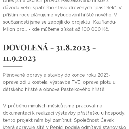
Dnes jsme ukončili provoz Pastelkového hřiště z
důvodu velmi špatného stavu dřevěných "pastelek". V
příštím roce plánujeme vybudování hřiště nového. V
současnosti jsme se zapojili do projektu Kauflandu-
Milion pro... - kde můžeme získat až 100 000 Kč.
DOVOLENÁ - 31.8.2023 -
11.9.2023
Plánované opravy a stavby do konce roku 2023-
oprava zdi u kostela, výstavba FVE, oprava plotu u
dětského hřiště a obnova Pastelkového hřiště.
V průběhu minulých měsíců jsme pracovali na
dokumentaci k realizaci výstavby přístřešku u hospody.
tento projekt nám byl zamítnut. Společnost Čevak,
která spravuje sítě v Řepici podala odmítavé stanovisko