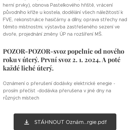
herní prvky), obnova Pastelkového hřiště, vrácení
původního kříže u kostela, dodělání všech náležitostí k
FVE, rekonstrukce hasičárny a dílny, oprava střechy nad
těmito místnostmi, výstavba zastřešeného sezení ve
dvoře, projednání změny ÚP na rozšíření MŠ.
POZOR-POZOR-svoz popelnic od nového
roku v úterý. První svoz 2. 1. 2024. A poté
každé liché úterý.
Oznámení o přerušení dodávky elektrické enegie -
prosím přečíst -dodávka přerušena v jiné dny na
různých místech
STÁHNOUT Oznám...rgie.pdf