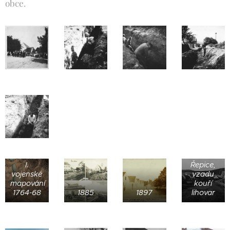
obce.
Příjezd
do
I.
Řepice,
vojenské
vzadu
mapování
kouří
1764-68
1885
1897
lihovar