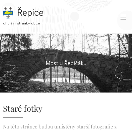
Řepice
oficiální stránky obce
Most u Řepičáku
Staré fotky
Na této stránce budou umístěny starší fotografie z