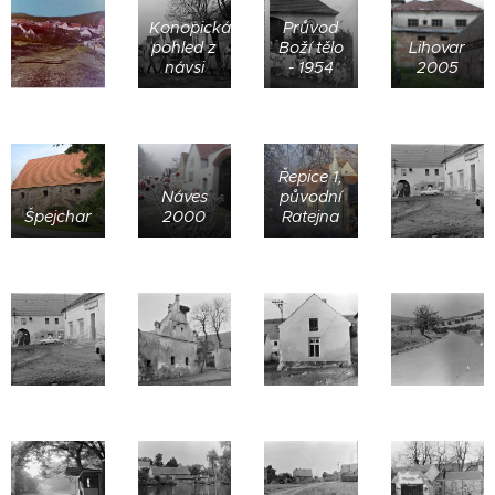
Konopická,
Průvod
pohled z
Boží tělo
Lihovar
návsi
- 1954
2005
Řepice 1,
Náves
původní
Špejchar
2000
Ratejna