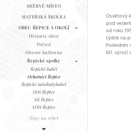
SBĚRNÉ MÍSTO
Osvětový k
MATEŘSKÁ ŠKOLKA
pod vedení
OBEC ŘEPICE A OKOLÍ
od roku 19
Historie obce
týdně na př
Počasí
Posledním v
Obecní knihovna
60. výročí 
Řepické spolky
Řepické babči
Ochotníci Řepice
Řepické minibabybabci
Děti Řepice
SK Řepice
SDH Řepice
Tipy na výlet
Náměty občanů