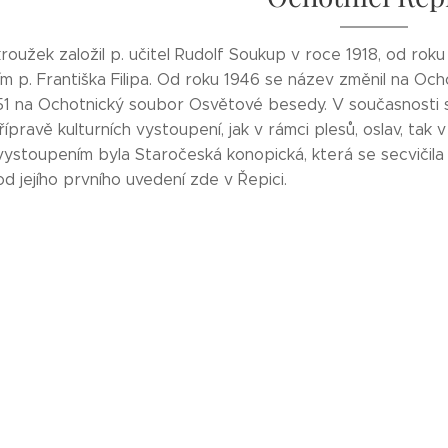
roužek založil p. učitel Rudolf Soukup v roce 1918, od rok
m p. Františka Filipa. Od roku 1946 se název změnil na Oc
51 na Ochotnický soubor Osvětové besedy. V současnosti se
ípravě kulturních vystoupení, jak v rámci plesů, oslav, tak 
ystoupením byla Staročeská konopická, která se secvičila k
od jejího prvního uvedení zde v Řepici.