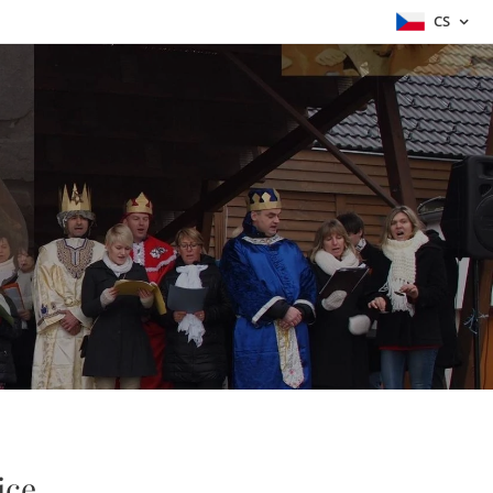
CS
ice