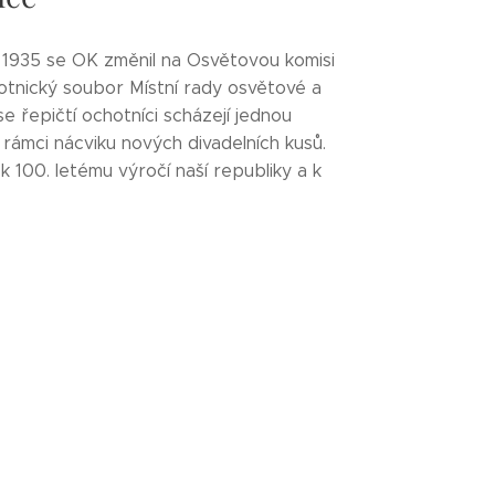
u 1935 se OK změnil na Osvětovou komisi
hotnický soubor Místní rady osvětové a
 řepičtí ochotníci scházejí jednou
v rámci nácviku nových divadelních kusů.
 100. letému výročí naší republiky a k