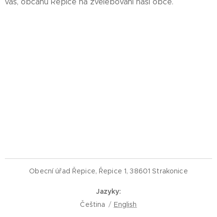
vás, občanů Řepice na zvelebování naší obce.
Obecní úřad Řepice, Řepice 1, 38601 Strakonice
Jazyky
Čeština
English